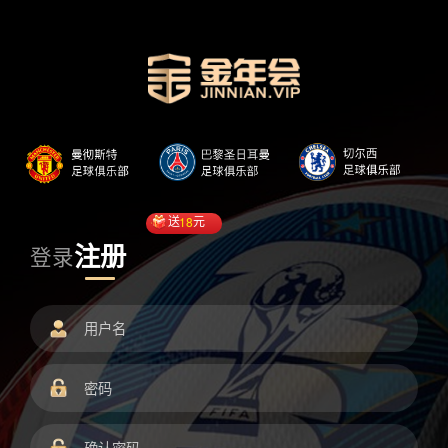
送
18
元
注册
登录