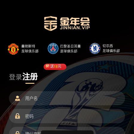
送
18
元
注册
登录